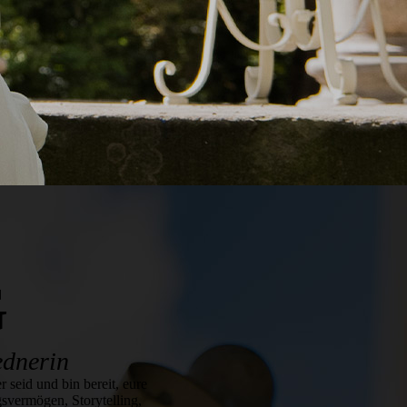
G
ednerin
r seid und bin bereit, eure
svermögen, Storytelling,