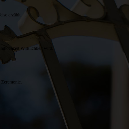
eise erzählt.
umhochzeit Wirklichkeit wird.
n Zeremonie.