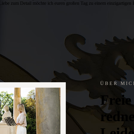
 Liebe zum Detail möchte ich euren großen Tag zu einem einzigartigen 
Ü B E R M I C
Freie
redne
Leide