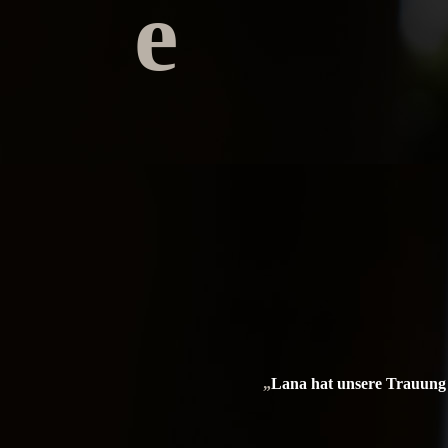
e
„
Lana hat unsere Trauung 