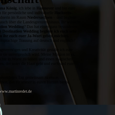
ana König
, ich lebe in
Hannover
und bin eure
n für persönliche und individuelle
Hochzeits­
Rednerin im Raum
Niedersachsen
– und begleite
auch über die Landesgrenzen hinaus. Ihr wünscht
ation Wedding
? Das hat einen ganz besonderen
e Destination Wedding begleite ich euch sehr
wo ihr euch euer Ja-Wort geben möchtet.
eitsprachige Trauung auf deutsch und englisch?
ngs­vermögen und Kreativität gestalte ich eure
s sie unvergesslich wird. Meine Mission ist es,
ichte in Worte zu fassen und einen magischen
n, der unter die Haut geht und euch und eure
 besonderen Tag gemeinsam zu etwas
hen, das für immer in euren Herzen bleibt.
www.martinredet.de