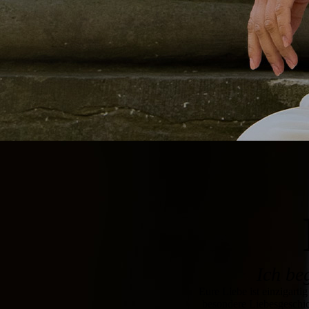
Ich be
Eure Liebe ist einzigartig
besondere Liebesgeschic