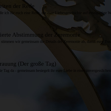
eiten der Rede
le ich für euch eine Rede, die eure Liebesgeschichte auf einzigartige W
lierte Abstimmung der Zeremonie
t stimmen wir gemeinsam die Details der Zeremonie ab, damit eure Tra
rauung (Der große Tag)
oße Tag da - gemeinsam besiegelt ihr eure Liebe in einer unvergessliche