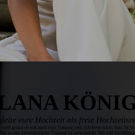
LANA KÖNI
gleite eure Hochzeit als freie Hochzeits­r
 - und genau so soll auch eure Trauung sein. Ich freue mich, dass ihr hie
hte in eine unvergessliche Trauung zu verwandeln. Mit viel Einfühlung