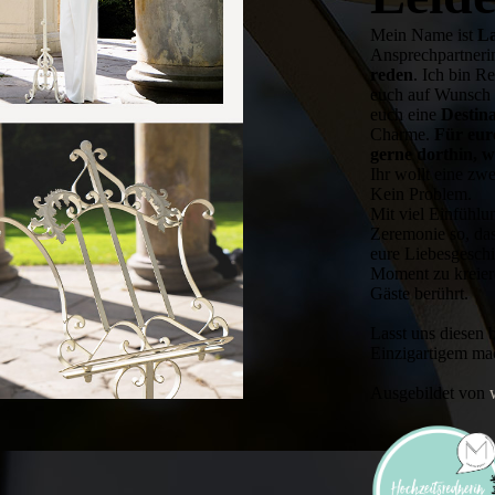
Mein Name ist
L
Ansprech­partneri
reden
. Ich bin 
euch auf Wunsch 
euch eine
Destin
Charme.
Für eur
gerne dorthin, 
Ihr wollt eine zw
Kein Problem.
Mit viel Einfühlu
Zeremonie so, das
eure Liebes­gesch
Moment zu kreiere
Gäste berührt.
Lasst uns diesen
Einzigartigem mac
Ausgebildet von