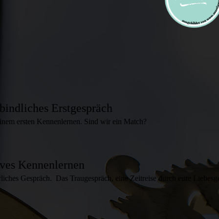
bindliches Erstgespräch
inem ersten Kennenlernen. Sind wir ein Match?
ives Kennenlernen
hrliches Gespräch. Das Traugespräch, eine Zeitreise durch eure Liebesge