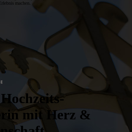
Erlebnis machen.
 H
 Hochzeits­
rin mit Herz &
n­­schaft